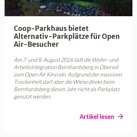
Coop-Parkhaus bietet
Alternativ-Parkplätze für Open
Air-Besucher
Am 7. und 8. August 2026 lädt die Wohn- und
Arbeitsintegration Bernhardsberg in Oberwil
zum Open Air Kino ein. Aufgrund der massiven
Trockenheit darf aber die Wiese direkt beim
Bernhardsberg dieses Jahr nicht als Parkplatz
genutzt werden.
Artikel lesen