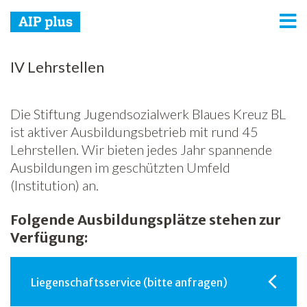
AIP plus
IV Lehrstellen
Dienstleistungen
Die Stiftung Jugendsozialwerk Blaues Kreuz BL
Arbeitsintegration
ist aktiver Ausbildungsbetrieb mit rund 45
Lehrstellen. Wir bieten jedes Jahr spannende
Netzwerk
Ausbildungen im geschützten Umfeld
Spenden
(Institution) an.
Jobs
Folgende Ausbildungsplätze stehen zur
Verfügung:
Freiwilligenarbeit
News
Liegenschaftsservice (bitte anfragen)
Newsletter