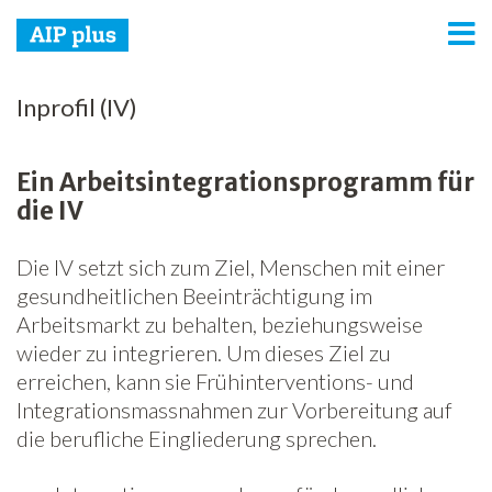
AIP plus
Inprofil (IV)
Dienstleistungen
Ein Arbeitsintegrationsprogramm für
Arbeitsintegration
die IV
Netzwerk
Die IV setzt sich zum Ziel, Menschen mit einer
Spenden
gesundheitlichen Beeinträchtigung im
Arbeitsmarkt zu behalten, beziehungsweise
Jobs
wieder zu integrieren. Um dieses Ziel zu
erreichen, kann sie Frühinterventions- und
Freiwilligenarbeit
Integrationsmassnahmen zur Vorbereitung auf
die berufliche Eingliederung sprechen.
News
Newsletter